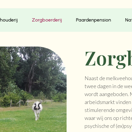
houderij
Zorgboerderij
Paardenpension
Na
Zorg
Naast de melkveehou
twee dagen in de wee
wordt aangeboden. M
arbeidsmarkt vinden h
stimulerende omgevi
waar wij ons op richt
psychische of (ex)ps