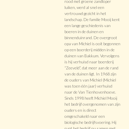
rood met groene zandloper
luiken, werd al snel een
vertrouwd gezicht in het
landschap. De familie Mooij kent
een lange geschiedenis van
boeren in de duinen en
binnenduinrand. De overgroot
opa van Michiel is ooit begonnen
op een boerderij midden in de
duinen van Bakkum. Vervolgens
is hij verhuisd naar boerderij
“Zeeveld”, dat meer aan de rand
van de duinen ligt. In 1968 zijn
de ouders van Michiel (Michiel
was toen één jaar) verhuisd
naar de Van Tienhovenhoeve.
Sinds 1998 heeft Michiel Mooij
het bedrijf overgenomen van zijn
ouders en is direct
omgeschakeld naar een
biologische bedrijfsvoering. Hij
runt het bedrijf nu samen met